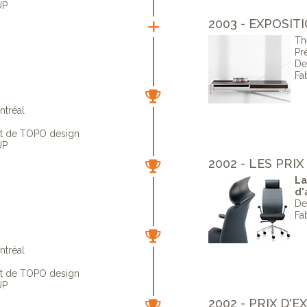
UP
2003 - EXPOSI
Th
Pr
De
Fa
ntréal
ut de TOPO design
UP
2002 - LES PRI
La
d'
De
Fa
ntréal
ut de TOPO design
UP
2002 - PRIX D'