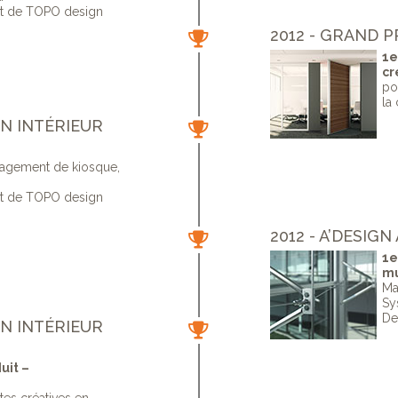
ut de TOPO design
2012 - GRAND P
1e
cr
po
la
GN INTÉRIEUR
nagement de kiosque,
ut de TOPO design
2012 - A’DESIG
1e
mu
Ma
Sy
De
GN INTÉRIEUR
uit –