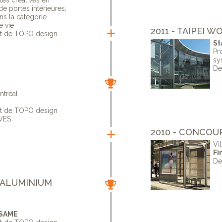
tes créatives en
 portes intérieures,
ns la catégorie
e vie
2011 - TAIPEI 
ut de TOPO design
St
Pr
sy
De
ntréal
ut de TOPO design
VES
2010 - CONCOU
Vi
Fi
De
L’ALUMINIUM
ÉSAME