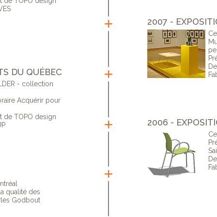
ut de TOPO design
VES
2007 - EXPOSI
Ce
Mu
pe
Pr
De
RTS DU QUÉBEC
Fa
LDER - collection
oraire Acquérir pour
ut de TOPO design
2006 - EXPOSI
UP
Ce
Pr
Sa
De
Fa
ntréal
la qualité des
arles Godbout