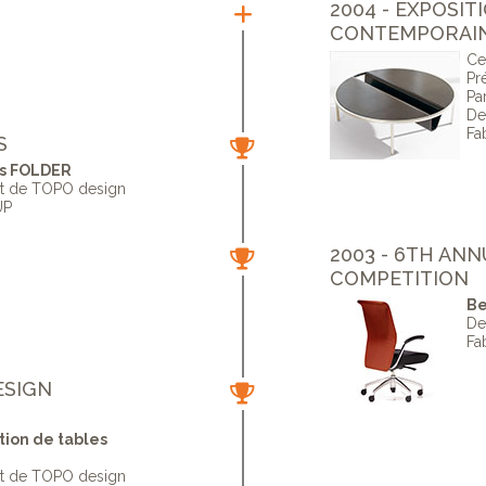
2004 - EXPOSIT
CONTEMPORAIN
Ce
Pr
Par
De
Fa
S
es FOLDER
ut de TOPO design
UP
2003 - 6TH AN
COMPETITION
Be
De
Fa
ESIGN
tion de tables
ut de TOPO design