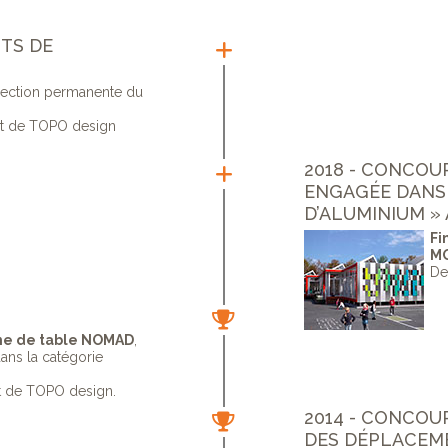
RTS DE
lection permanente du
ut de TOPO design
2018 - CONCOU
ENGAGÉE DANS
D’ALUMINIUM »
Fi
M
De
tème de table NOMAD
,
ans la catégorie
t de TOPO design.
2014 - CONCOU
DES DÉPLACEM