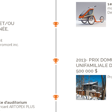
1e
mo
De
 ET/OU
NÉE,
nt
romont inc.
2013- PRIX DO
UNIFAMILIALE D
500 000 $
Pr
ble d’auditorium
abricant ARTOPEX PLUS
.