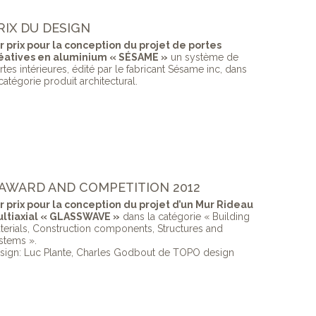
RIX DU DESIGN
r prix pour la conception du projet de portes
éatives en aluminium « SÉSAME »
un système de
rtes intérieures, édité par le fabricant Sésame inc, dans
 catégorie produit architectural.
N AWARD AND COMPETITION 2012
r prix pour la conception du projet d’un Mur Rideau
ltiaxial « GLASSWAVE »
dans la catégorie « Building
terials, Construction components, Structures and
stems ».
sign: Luc Plante, Charles Godbout de TOPO design